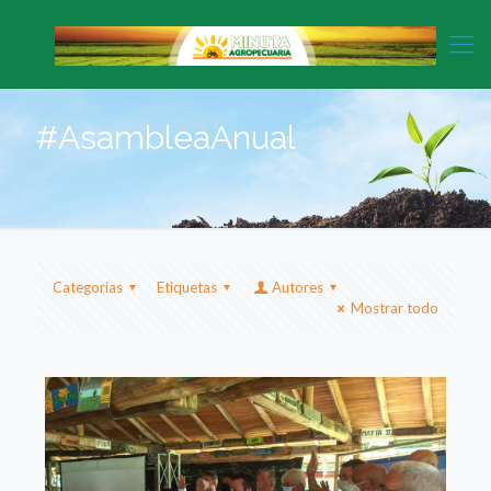
#AsambleaAnual
Categorias
Etiquetas
Autores
Mostrar todo