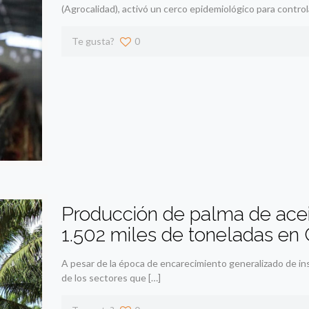
(Agrocalidad), activó un cerco epidemiológico para control
Te gusta?
0
Producción de palma de aceit
1.502 miles de toneladas en
A pesar de la época de encarecimiento generalizado de ins
de los sectores que
[…]