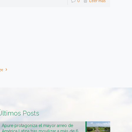
0
Leer más
ge
Últimos Posts
Apure protagoniza el mayor arreo de
América Latina tras movilizar a más de 6