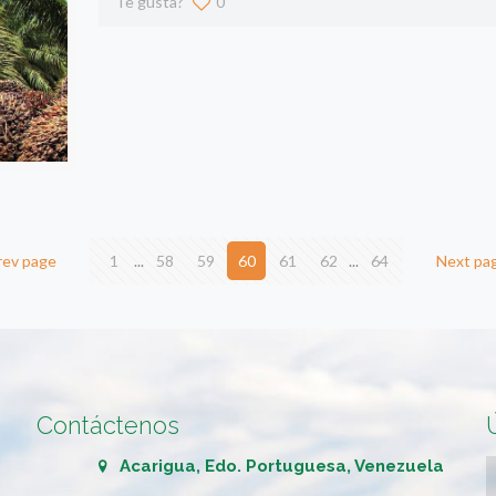
Te gusta?
0
rev page
1
...
58
59
60
61
62
...
64
Next pa
Contáctenos
Acarigua, Edo. Portuguesa, Venezuela