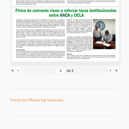
«
‹
›
»
de
5
Tweets by Minuta Agropecuaria