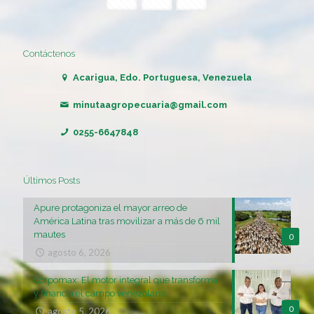
Contáctenos
Acarigua, Edo. Portuguesa, Venezuela
minutaagropecuaria@gmail.com
0255-6647848
Últimos Posts
Apure protagoniza el mayor arreo de
América Latina tras movilizar a más de 6 mil
mautes
0
agosto 6, 2026
Corpomax: El motor integral que transforma
y financia el campo venezolano
0
agosto 5, 2026