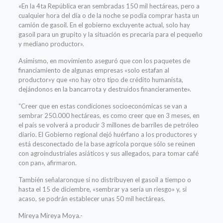
«En la 4ta República eran sembradas 150 mil hectáreas, pero a
cualquier hora del día o de la noche se podía comprar hasta un
camión de gasoil. En el gobierno excluyente actual, solo hay
gasoil para un grupito y la situación es precaria para el pequeño
y mediano productor».
Asimismo, en movimiento aseguró que con los paquetes de
financiamiento de algunas empresas «solo estafan al
productor»y que «no hay otro tipo de crédito humanista,
dejándonos en la bancarrota y destruidos financieramente».
“Creer que en estas condiciones socioeconómicas se van a
sembrar 250.000 hectáreas, es como creer que en 3 meses, en
el país se volverá a producir 3 millones de barriles de petróleo
diario. El Gobierno regional dejó huérfano a los productores y
está desconectado de la base agrícola porque sólo se reúnen
con agroindustriales asiáticos y sus allegados, para tomar café
con pan», afirmaron.
También señalaronque si no distribuyen el gasoil a tiempo o
hasta el 15 de diciembre, «sembrar ya sería un riesgo» y, si
acaso, se podrán establecer unas 50 mil hectáreas.
Mireya Mireya Moya.-