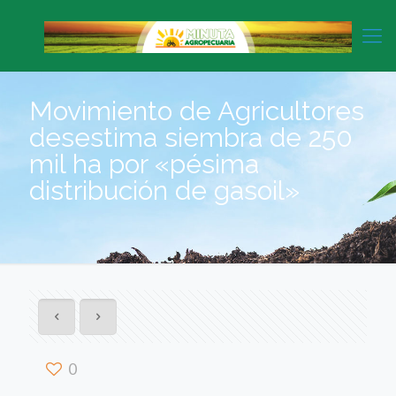
Movimiento de Agricultores
desestima siembra de 250
mil ha por «pésima
distribución de gasoil»
0