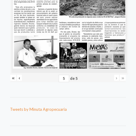
«
‹
›
»
de
5
Tweets by Minuta Agropecuaria