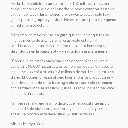
«En la 4ta República eran sembradas 150 mil hectáreas, pero a
cualquier hora del día o de la noche se podía comprar hasta un
camión de gasoil. En el gobierno excluyente actual, solo hay
gasoil para un grupito y la situación es precaria para el pequeño
y mediano productor».
Asimismo, en movimiento aseguró que con los paquetes de
financiamiento de algunas empresas «solo estafan al
productor»y que «no hay otro tipo de crédito humanista,
dejándonos en la bancarrota y destruidos financieramente».
“Creer que en estas condiciones socioeconómicas se van a
sembrar 250.000 hectáreas, es como creer que en 3 meses, en
el país se volverá a producir 3 millones de barriles de petróleo
diario. El Gobierno regional dejó huérfano a los productores y
está desconectado de la base agrícola porque sólo se reúnen
con agroindustriales asiáticos y sus allegados, para tomar café
con pan», afirmaron.
También señalaronque si no distribuyen el gasoil a tiempo o
hasta el 15 de diciembre, «sembrar ya sería un riesgo» y, si
acaso, se podrán establecer unas 50 mil hectáreas.
Mireya Mireya Moya.-