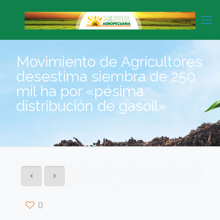
Movimiento de Agricultores
desestima siembra de 250
mil ha por «pésima
distribución de gasoil»
0