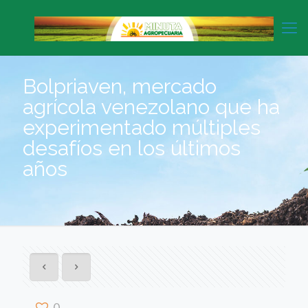
Bolpriaven, mercado
agrícola venezolano que ha
experimentado múltiples
desafíos en los últimos
años
0