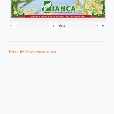
«
‹
›
»
de
5
Tweets by Minuta Agropecuaria