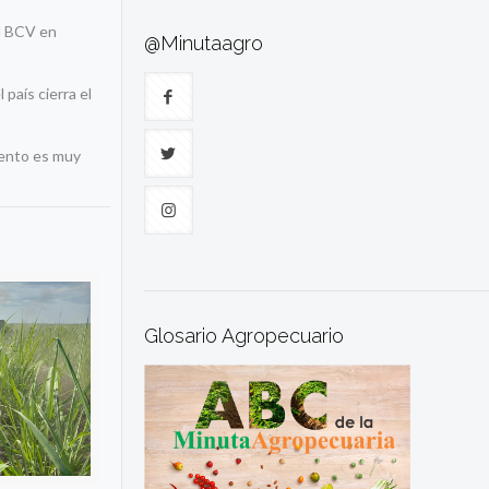
el BCV en
@Minutaagro
país cierra el
miento es muy
Glosario Agropecuario