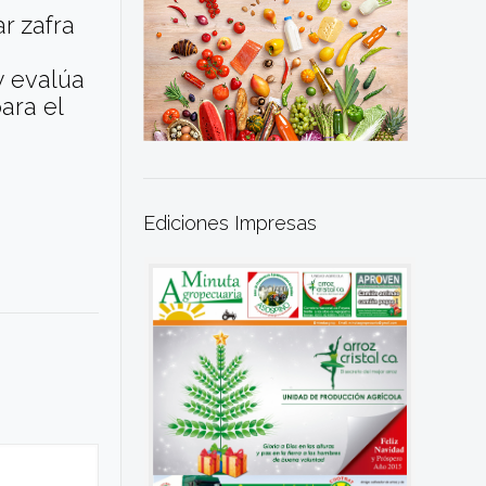
r zafra
e
y evalúa
ara el
Ediciones Impresas