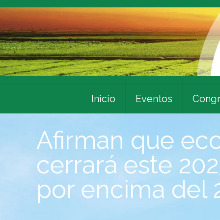
Inicio
Eventos
Congr
Afirman que ec
cerrará este 202
por encima del