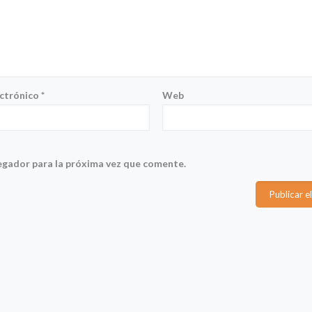
ectrónico
*
Web
egador para la próxima vez que comente.