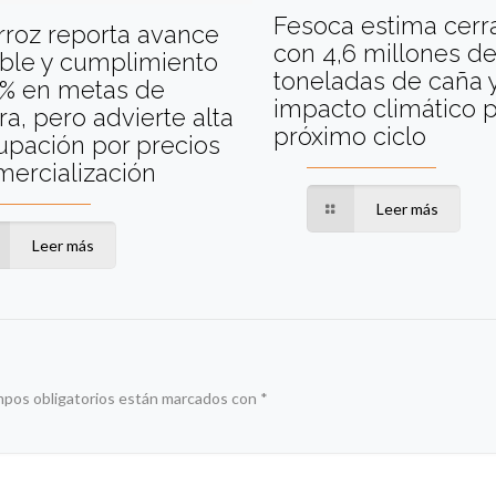
Fesoca estima cerra
rroz reporta avance
con 4,6 millones d
able y cumplimiento
toneladas de caña 
0% en metas de
impacto climático p
a, pero advierte alta
próximo ciclo
upación por precios
ercialización
Leer más
Leer más
mpos obligatorios están marcados con
*