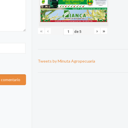
«
‹
›
»
de
5
Tweets by Minuta Agropecuaria