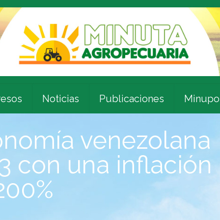
esos
Noticias
Publicaciones
Minupo
onomía venezolana
3 con una inflación
 200%