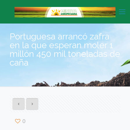
Portuguesa arrancó zafra
en la que esperan moler 1
millón 450 mil toneladas de
caña
0