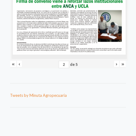
«
‹
›
»
de
5
Tweets by Minuta Agropecuaria