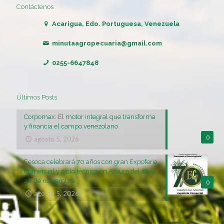
Contáctenos
Acarigua, Edo. Portuguesa, Venezuela
minutaagropecuaria@gmail.com
0255-6647848
Últimos Posts
Corpomax: El motor integral que transforma
y financia el campo venezolano
0
agosto 5, 2026
Fesoca celebrará 70 años con gran Expoferia
Comercial y ciclo técnico en Araure del 18 al
20 de noviembre
0
agosto 5, 2026