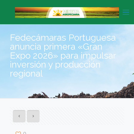
Fedecámaras Portuguesa
anuncia primera «Gran
Expo 2026» para impulsar
inversión y producción
regional
0