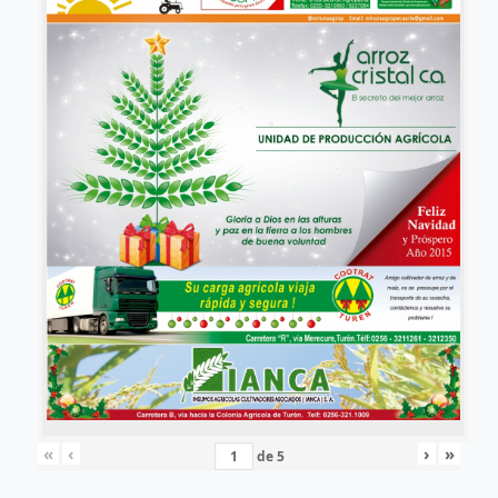
«
‹
›
»
de
5