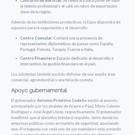
Concurso de Baristas:
Se celebrará para poner en valor
el talento profesional y el café, un rubro de exportación
clave de la región.
Además de las exhibiciones productivas, la Expo dispondrá de
espacios para la negociación y el desarrollo:
Centro Consular:
Contará con la presencia de
representantes diplomáticos de países como España,
Portugal, Polonia, Turquía, Francia e Italia.
Centro Financiero:
Espacio dedicado al desarrollo e
intercambio de gestión financiera en el país.
Los asistentes también podrán disfrutar de una amplia área
comercial, agroindustrial y una feria de comida.
Apoyo gubernamental
El gobernador
Antonio Primitivo Cedeño
asistió al anuncio,
acompañado por los alcaldes de Araure y Páez, María Celeste
Rodríguez y José Ángel López, respectivamente. El gobernador
manifestó que el ejecutivo brindará respaldo, tanto desde las
empresas públicas como en materia de seguridad, apuntando
que «Portuguesa con cada uno de sus municipios está sonando
a nivel nacional ante los logros en producción de alimento».