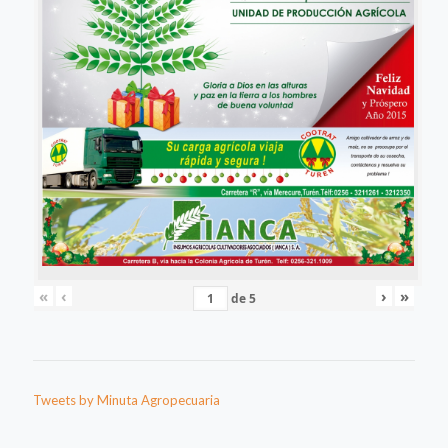
«
‹
›
»
de
5
Tweets by Minuta Agropecuaria