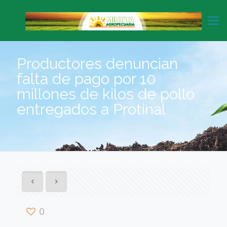
Productores denuncian
falta de pago por 10
millones de kilos de pollo
entregados a Protinal
0