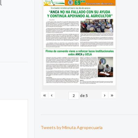
l
«
‹
›
»
de
5
Tweets by Minuta Agropecuaria