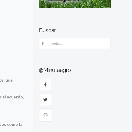
Buscar
@Minutaagro
os, que
r el acuerdo,
ados como la