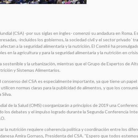
Mundial (CSA) -por sus siglas en ingles- comenzó su andadura en Roma. 
esadas, -incluidos los gobiernos, la sociedad civil y el sector privado´ tr
ectan a la seguridad alimentaria y la nutrición. El Comité ha promulga
es en la agricultura y para la seguridad alimentaria y la nutrición en cris
ura sostenible y la urbanización, mientras que el Grupo de Expertos de Alt
trición y Sistemas Alimentarios.
 el consenso del CSA es especialmente importante, ya que tiene un papel
tilicen normas claras para la publicidad de alimentos, y que los consum
Silva.
ial de la Salud (OMS) coorganizarán a principios de 2019 una Conferenc
o los debates y el impulso logrado durante la Segunda Conferencia Inte
AO.
ar la nutrición requiere coherencia política y coordinación entre los dif
 sudanesa Amira Gornass, Presidenta del CSA. “Espero que todos estemos