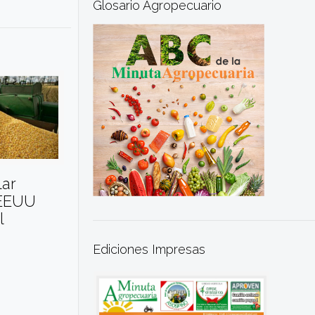
Glosario Agropecuario
lar
 EEUU
l
Ediciones Impresas