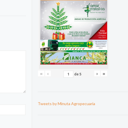
«
‹
›
»
de
5
Tweets by Minuta Agropecuaria