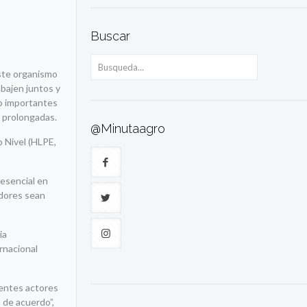
Buscar
Este organismo
abajen juntos y
do importantes
is prolongadas.
@Minutaagro
o Nivel (HLPE,
 esencial en
idores sean
ia
rnacional
erentes actores
 de acuerdo”,