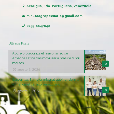
Acarigua, Edo. Portuguesa, Venezuela
minutaagropecuaria@gmail.com
0255-6647848
Últimos Posts
Apure protagoniza el mayor arreo de
América Latina tras movilizar a más de 6 mil
mautes
0
agosto 6, 2026
Corpomax: El motor integral que transforma
y financia el campo venezolano
0
agosto 5, 2026