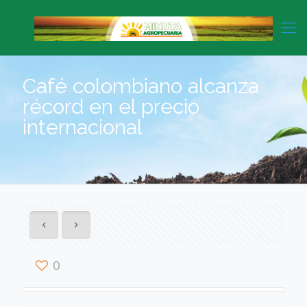
Café colombiano alcanza
récord en el precio
internacional
0