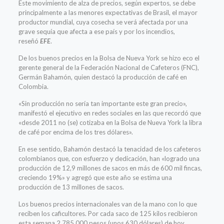
Este movimiento de alza de precios, según expertos, se debe
principalmente a las menores expectativas de Brasil, el mayor
productor mundial, cuya cosecha se verá afectada por una
grave sequía que afecta a ese país y por los incendios,
reseñó
EFE
.
De los buenos precios en la Bolsa de Nueva York se hizo eco el
gerente general de la Federación Nacional de Cafeteros (FNC),
Germán Bahamón, quien destacó la producción de café en
Colombia.
«Sin producción no sería tan importante este gran precio»,
manifestó el ejecutivo en redes sociales en las que recordó que
«desde 2011 no (se) cotizaba en la Bolsa de Nueva York la libra
de café por encima de los tres dólares».
En ese sentido, Bahamón destacó la tenacidad de los cafeteros
colombianos que, con esfuerzo y dedicación, han «logrado una
producción de 12,9 millones de sacos en más de 600 mil fincas,
creciendo 19%» y agregó que este año se estima una
producción de 13 millones de sacos.
Los buenos precios internacionales van de la mano con lo que
reciben los caficultores. Por cada saco de 125 kilos recibieron
esta semana 2.785.000 pesos (unos 630 dólares) de hoy.