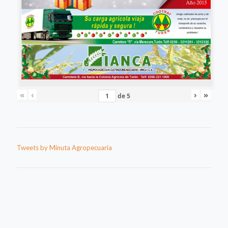
«
‹
›
»
de
5
Tweets by Minuta Agropecuaria