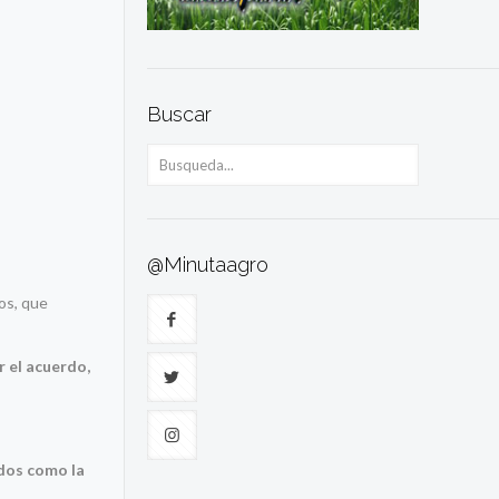
Buscar
@Minutaagro
os, que
r el acuerdo,
ados como la