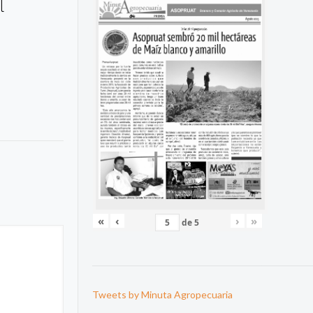
l
«
‹
›
»
de
5
Tweets by Minuta Agropecuaria