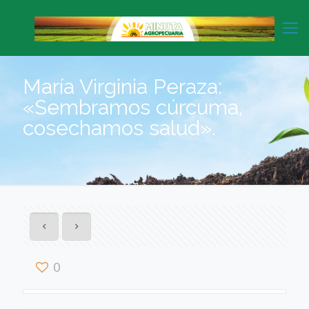
María Virginia Peraza:
«Sembramos cúrcuma,
cosechamos salud».
0