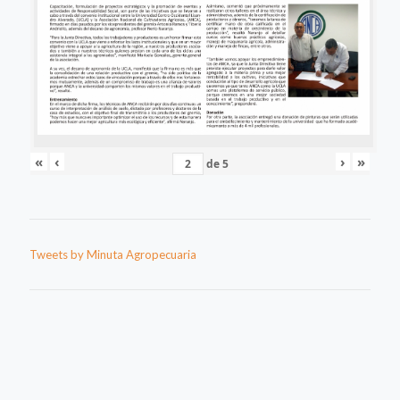
«
‹
›
»
de
5
Tweets by Minuta Agropecuaria