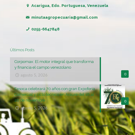
Acarigua, Edo. Portuguesa, Venezuela
minutaagropecuaria@gmail.com
0255-6647848
Últimos Posts
Corpomax: El motor integral que transforma
y financia el campo venezolano
0
agosto 5, 2026
Fesoca celebrará 70 años con gran Expoferia
Comercial y ciclo técnico en Araure del 18 al
20 de noviembre
0
agosto 5, 2026