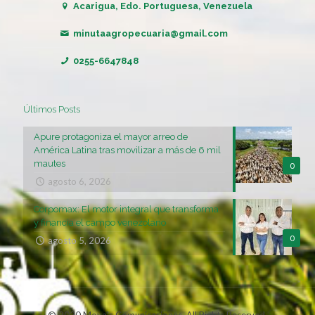
Acarigua, Edo. Portuguesa, Venezuela
minutaagropecuaria@gmail.com
0255-6647848
Últimos Posts
Apure protagoniza el mayor arreo de
América Latina tras movilizar a más de 6 mil
mautes
0
agosto 6, 2026
Corpomax: El motor integral que transforma
y financia el campo venezolano
0
agosto 5, 2026