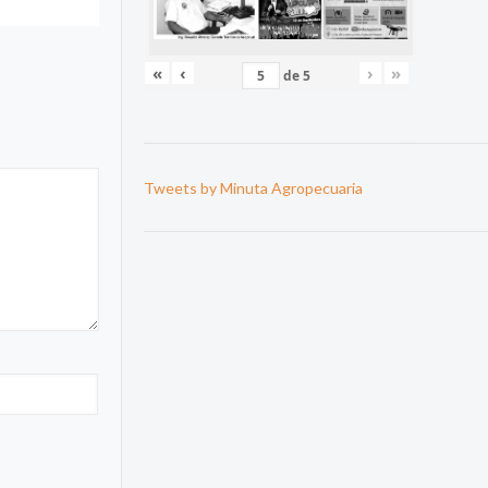
«
‹
›
»
de
5
Tweets by Minuta Agropecuaria