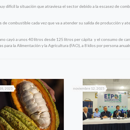
 difícil la situación que atraviesa el sector debido a la escasez de comb
 de combustible cada vez que va a atender su salida de producción y ate
o cayó a unos 40 litros desde 125 litros per cápita y el consumo de car
as para la Alimentación y la Agricultura (FAO), a 8 kilos por persona anu
18, 2025
noviembre 12, 2025