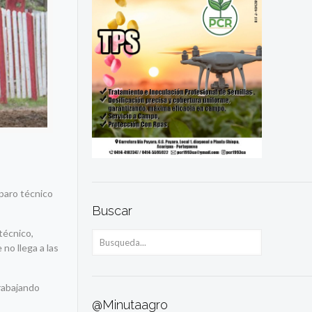
 paro técnico
Buscar
técnico,
no llega a las
trabajando
@Minutaagro