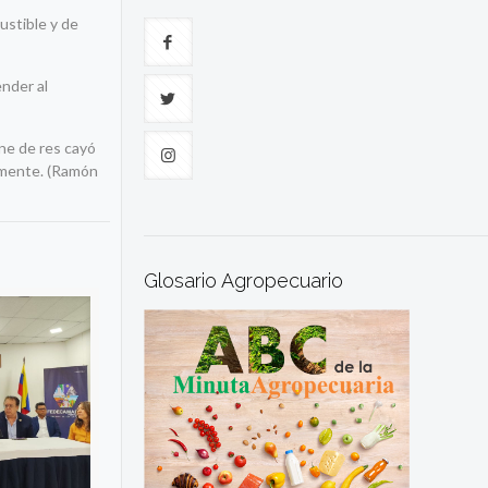
ustible y de
nder al
ne de res cayó
almente. (Ramón
Glosario Agropecuario