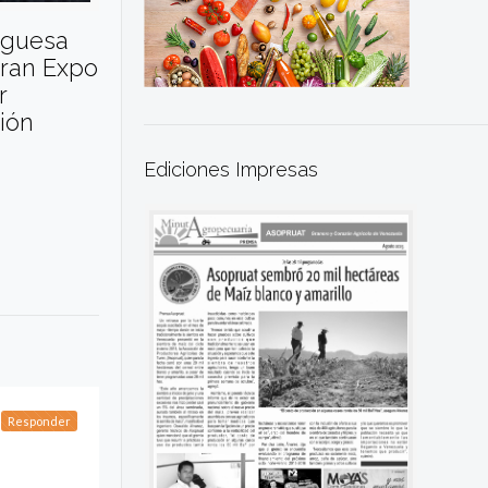
uguesa
ran Expo
r
ión
Ediciones Impresas
Responder