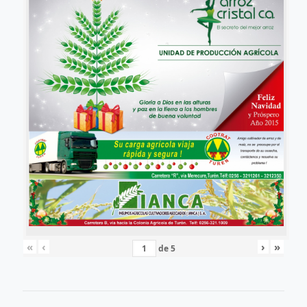
«
‹
›
»
de
5