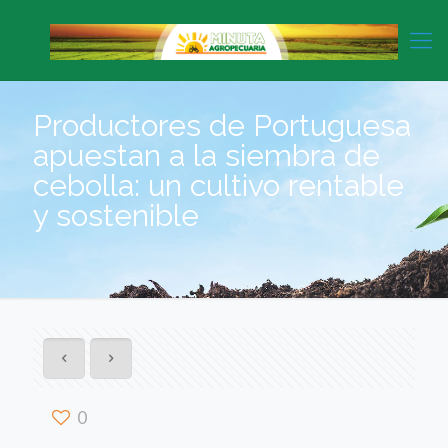
Productores de Portuguesa
apuestan a la siembra de
cebolla: un cultivo rentable
y sostenible
0