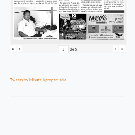
«
‹
›
»
de
5
Tweets by Minuta Agropecuaria