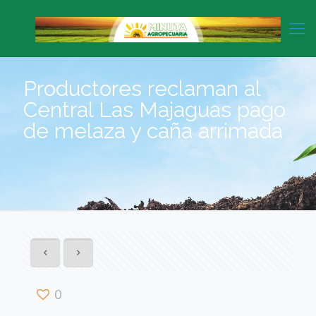
Productores reclaman al
Central Las Majaguas pago
de melaza y caña arrimada
0