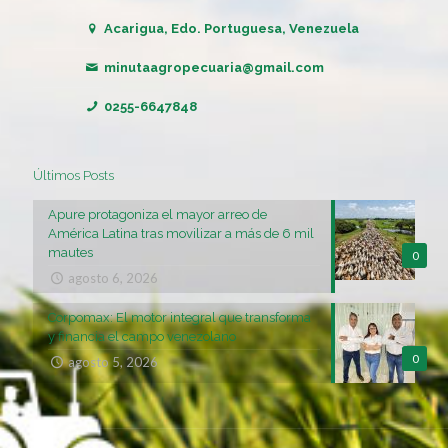
Acarigua, Edo. Portuguesa, Venezuela
minutaagropecuaria@gmail.com
0255-6647848
Últimos Posts
Apure protagoniza el mayor arreo de
América Latina tras movilizar a más de 6 mil
mautes
0
agosto 6, 2026
Corpomax: El motor integral que transforma
y financia el campo venezolano
0
agosto 5, 2026