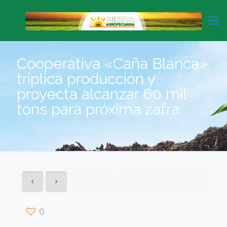
Cooperativa «Caña Blanca»
triplica producción y
proyecta alcanzar 60 mil
tons para próxima zafra
0