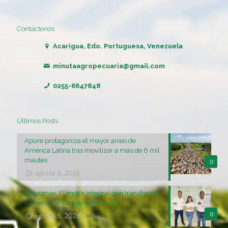
Contáctenos
Acarigua, Edo. Portuguesa, Venezuela
minutaagropecuaria@gmail.com
0255-6647848
Últimos Posts
Apure protagoniza el mayor arreo de
América Latina tras movilizar a más de 6 mil
mautes
0
agosto 6, 2026
Corpomax: El motor integral que transforma
y financia el campo venezolano
0
agosto 5, 2026