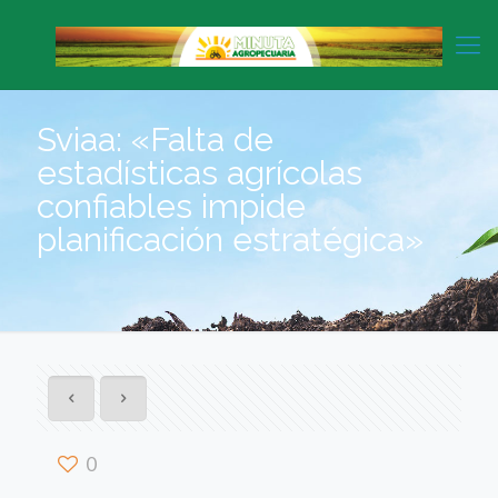
Sviaa: «Falta de
estadísticas agrícolas
confiables impide
planificación estratégica»
0