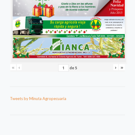
«
‹
›
»
de
5
Tweets by Minuta Agropecuaria