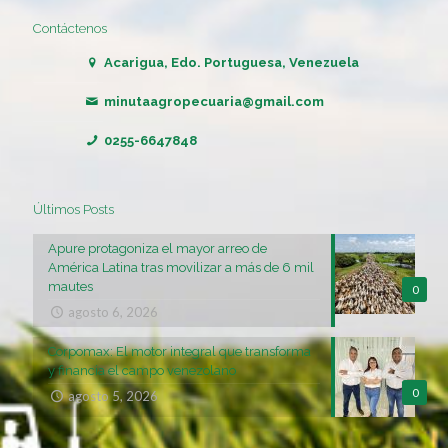
Contáctenos
Acarigua, Edo. Portuguesa, Venezuela
minutaagropecuaria@gmail.com
0255-6647848
Últimos Posts
Apure protagoniza el mayor arreo de
América Latina tras movilizar a más de 6 mil
mautes
0
agosto 6, 2026
Corpomax: El motor integral que transforma
y financia el campo venezolano
0
agosto 5, 2026