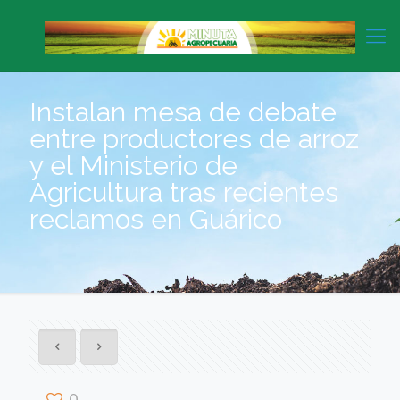
Instalan mesa de debate
entre productores de arroz
y el Ministerio de
Agricultura tras recientes
reclamos en Guárico
0