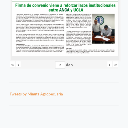
«
‹
›
»
de
5
Tweets by Minuta Agropecuaria