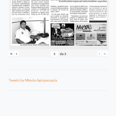
«
‹
›
»
de
5
Tweets by Minuta Agropecuaria