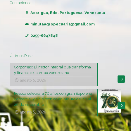
Contáctenos
Acarigua, Edo. Portuguesa, Venezuela
minutaagropecuaria@gmail.com
0255-6647848
Últimos Posts
Corpomax: El motor integral que transforma
y financia el campo venezolano
0
agosto 5, 2026
Fesoca celebrará 70 años con gran Expoferia
Comercial y ciclo técnico en Araure del 18 al
20 de noviembre
0
agosto 5, 2026