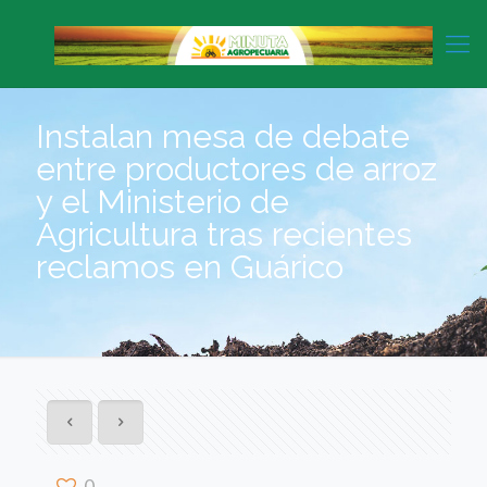
Instalan mesa de debate
entre productores de arroz
y el Ministerio de
Agricultura tras recientes
reclamos en Guárico
0