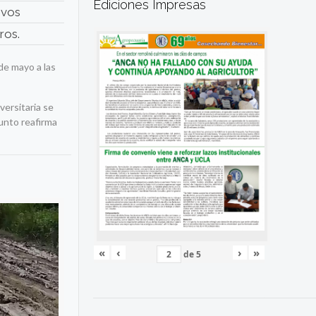
Ediciones Impresas
ivos
ros.
de mayo a las
versitaria se
unto reafirma
«
‹
›
»
de
5