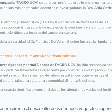
 Venezuela (FAGRO UCV
) celebró con profundo orgullo el otorgamiento 
os de sus más destacadas docentes e investigadoras, la
Dra. Aída Ortiz 
o Científico y Humanístico (CDCH) y la Asociación de Profesores de la U
ara reconocer la trayectoria de excelencia, la constancia y el compromiso
ento científico y al impulso del campo venezolano.
de la universidad, el Dr. Francisco De Venanzi, quien fue un pilar fundame
ometer a una apertura agresiva sin financiamiento»
 investigadora y actual Decana de FAGRO UCV
, ha sido reconocida po
 aplicada. Su trayectoria se caracteriza por conectar la investigación univ
ferente nacional en el manejo de rubros estratégicos como el arroz y el 
d para fortalecer la soberanía y seguridad alimentaria del país.
anguardia científica excepcional desde los laboratorios y aulas del Insti
anera directa al desarrollo de variedades vegetales superi