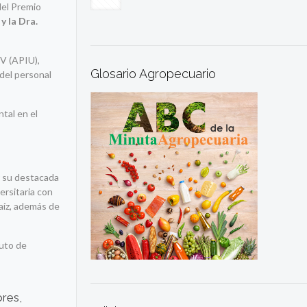
del Premio
y la Dra.
CV (APIU),
Glosario Agropecuario
 del personal
ntal en el
r su destacada
ersitaria con
maíz, además de
tuto de
ores,