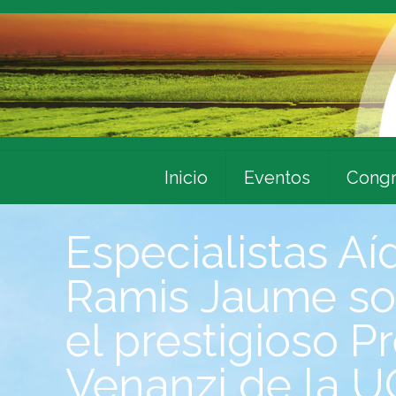
Inicio
Eventos
Congr
Especialistas Aí
Ramis Jaume so
el prestigioso 
Venanzi de la 