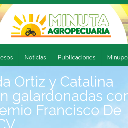
esos
Noticias
Publicaciones
Minupo
da Ortiz y Catalina
n galardonadas co
Premio Francisco De
UCV