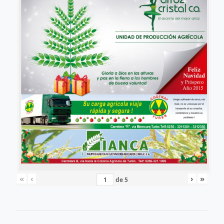
«
‹
›
»
de
5