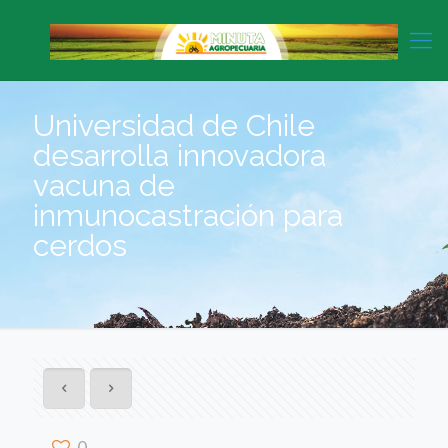
Universidad de Chile
desarrolla innovadora
vacuna de
inmunocastración para
cerdos
0