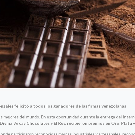
nzález felicitó a todos los ganadores de las firmas venezolanas
os mejores del mundo. En esta oportunidad durante la entrega del Intern
 Divina, Arcay Chocolates y El Rey, recibieron premios en Oro, Plata 
onde participaron reconocidas marcas industriales y artesanales, reconoci