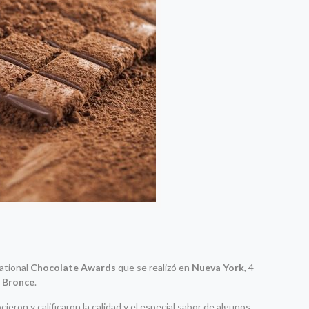
ational
Chocolate Awards
que se realizó en
Nueva York
, 4
y Bronce
.
eron y calificaron la calidad y el especial sabor de algunos