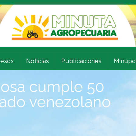
esos
Noticias
Publicaciones
Minupo
posa cumple 50
cado venezolano