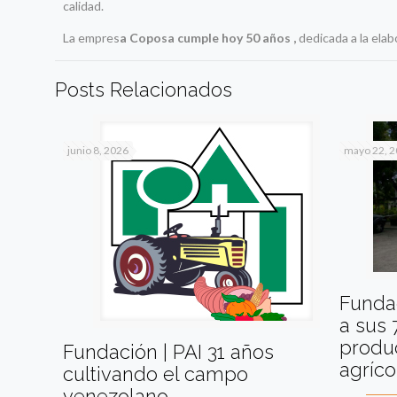
calidad.
La empres
a Coposa cumple hoy 50 años ,
dedicada a la elab
Posts Relacionados
junio 8, 2026
mayo 22, 
Fundac
a sus 
produc
Fundación | PAI 31 años
agríco
cultivando el campo
venezolano