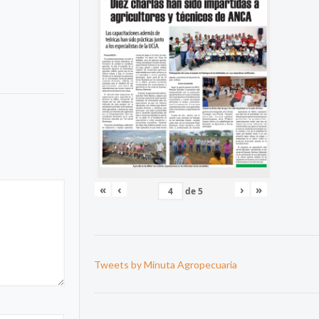
«
‹
›
»
de
5
Tweets by Minuta Agropecuaria