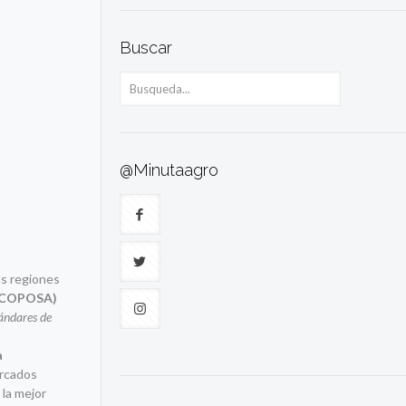
Buscar
@Minutaagro
as regiones
(COPOSA)
ándares de
a
rcados
 la mejor