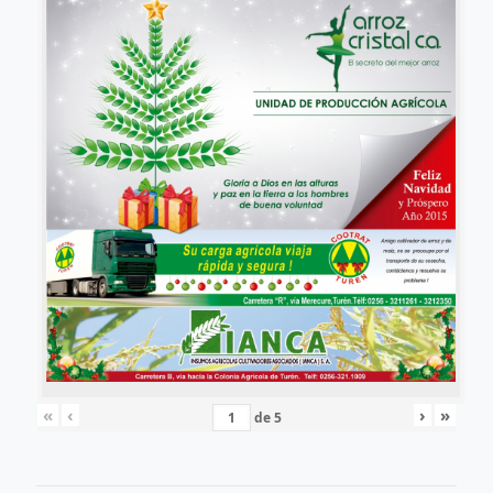
«
‹
›
»
de
5