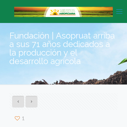
Fundación | Asopruat arriba
a sus 71 años dedicados a
la producción y el
desarrollo agrícola
1