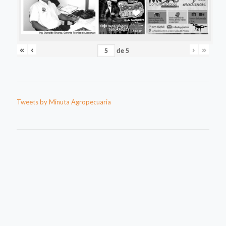
«
‹
›
»
de
5
Tweets by Minuta Agropecuaria