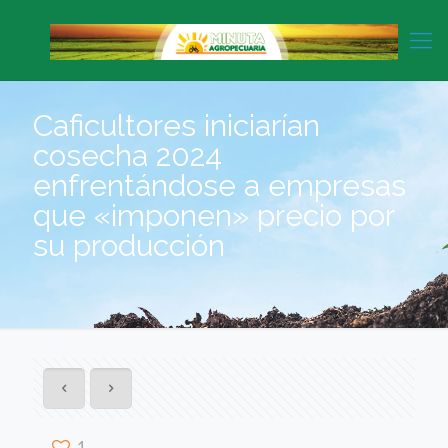
Caficultores iniciarían
cosecha 2024
enfrentándose a empresas
que «imponen» precio por
su producción
1