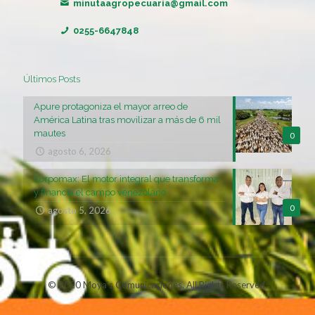
minutaagropecuaria@gmail.com
0255-6647848
Últimos Posts
Apure protagoniza el mayor arreo de
América Latina tras movilizar a más de 6 mil
mautes
0
agosto 6, 2026
Corpomax: El motor integral que transforma
y financia el campo venezolano
0
agosto 5, 2026
© 2020 Moya's Comunicaciones. All Rights Reserved.