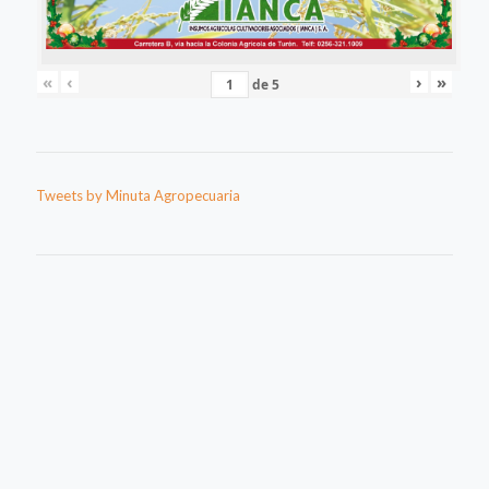
«
‹
›
»
de
5
Tweets by Minuta Agropecuaria