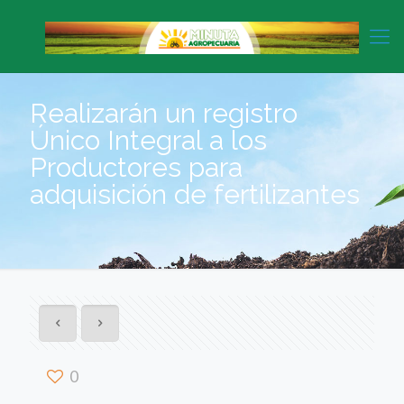
Realizarán un registro
Único Integral a los
Productores para
adquisición de fertilizantes
0