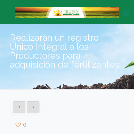
Realizarán un registro
Único Integral a los
Productores para
adquisición de fertilizantes
0