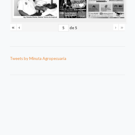
«
‹
›
»
de
5
Tweets by Minuta Agropecuaria