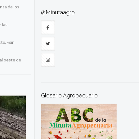
ensa de los
@Minutaagro
r las
to, «sin
 al oeste de
Glosario Agropecuario