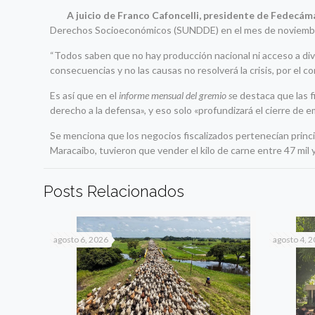
A juicio de Franco Cafoncelli, presidente de Fedecáma
Derechos Socioeconómicos (SUNDDE) en el mes de noviembre s
“Todos saben que no hay producción nacional ni acceso a divisa
consecuencias y no las causas no resolverá la crisis, por el con
Es así que en el
informe mensual del gremio s
e destaca que las f
derecho a la defensa», y eso solo «profundizará el cierre de 
Se menciona que los negocios fiscalizados pertenecían princi
Maracaibo, tuvieron que vender el kilo de carne entre 47 mil y
Posts Relacionados
agosto 6, 2026
agosto 4, 