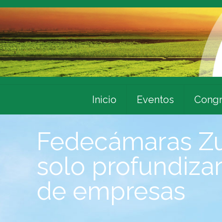
Inicio
Eventos
Congr
Fedecámaras Zuli
solo profundizará
de empresas