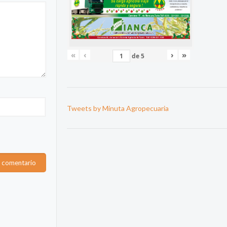
«
‹
›
»
de
5
Tweets by Minuta Agropecuaria