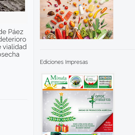
 de Páez
deterioro
 vialidad
cosecha
Ediciones Impresas