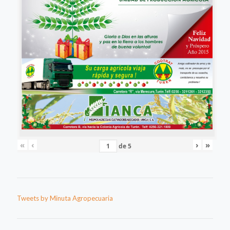
«
‹
›
»
de
5
Tweets by Minuta Agropecuaria