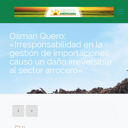
Osman Quero:
«Irresponsabilidad en la
gestión de importaciones
causó un daño irreversible
al sector arrocero»
0