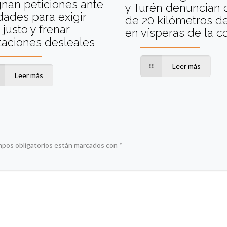
nan peticiones ante
y Turén denuncian 
dades para exigir
de 20 kilómetros de
 justo y frenar
en vísperas de la 
taciones desleales
Leer más
Leer más
mpos obligatorios están marcados con
*