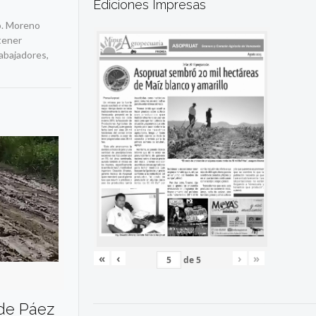
Ediciones Impresas
io. Moreno
 tener
rabajadores,
«
‹
›
»
de
5
 de Páez