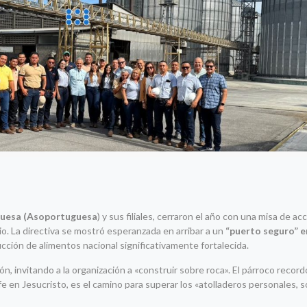
uesa (
Asoportuguesa
) y sus filiales, cerraron el año con una misa de ac
io. La directiva se mostró esperanzada en arribar a un
“puerto seguro” e
ucción de alimentos nacional significativamente fortalecida.
ón, invitando a la organización a «construir sobre roca». El párroco recor
fe en Jesucristo, es el camino para superar los «atolladeros personales, s