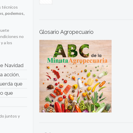
s técnicos
s, podemos,
aquete
Glosario Agropecuario
endiciones no
y a los
de Navidad
da acción,
cuerda que
to que
do juntos y