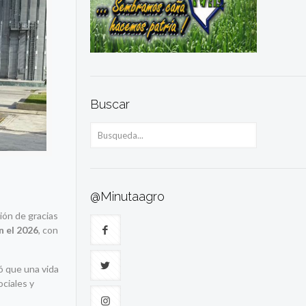
Buscar
@Minutaagro
ción de gracias
n el 2026
, con
dó que una vida
ociales y