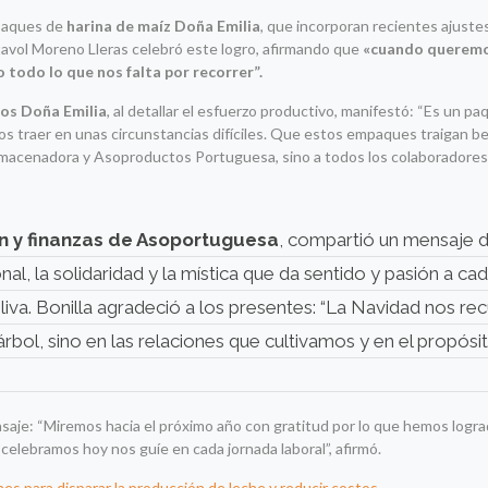
mpaques de
harina de maíz Doña Emilia
, que incorporan recientes ajuste
stavol Moreno Lleras celebró este logro, afirmando que
«cuando queremo
 todo lo que nos falta por recorrer”.
tos Doña Emilia
, al detallar el esfuerzo productivo, manifestó: “Es un p
s traer en unas circunstancias difíciles. Que estos empaques traigan b
Almacenadora y Asoproductos Portuguesa, sino a todos los colaboradores 
ón y finanzas de Asoportuguesa
, compartió un mensaje 
l, la solidaridad y la mística que da sentido y pasión a ca
iva. Bonilla agradeció a los presentes: “La Navidad nos re
rbol, sino en las relaciones que cultivamos y en el propósi
ensaje: “Miremos hacia el próximo año con gratitud por lo que hemos logra
celebramos hoy nos guíe en cada jornada laboral”, afirmó.
nes para disparar la producción de leche y reducir costos