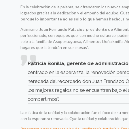
En la celebración de la palabra, se ofrendaron los nuevos e
logrados gracias a la dedicación y el empeño del equipo. Gu
porque lo importante no es solo lo que hemos hecho, sino
Asimismo,
Juan Fernando Palacios, presidente de Alimen
perfeccionado, con equipos que, con mucho esfuerzo, pudimo
solo a la familia de Asoportuguesa, Alimentos Doña Emilia, 
hogares que la tendrán en sus mesas”.
Patricia Bonilla, gerente de administraci
centrado en la esperanza, la renovación persona
heredada del recordado don Juan Francisco Ol
los mejores regalos no se encuentran bajo el á
compartimos”.
La mística de la unidad y la colaboración fue el foco de su m
con la esperanza renovada. Que la unidad y colaboración que 
Presentan a productores plan de Inteligencia Artificial y Dro