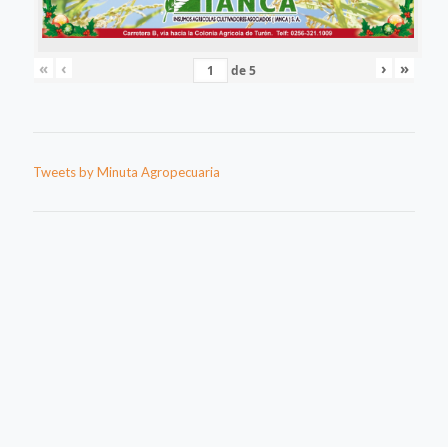
«
‹
›
»
de
5
Tweets by Minuta Agropecuaria