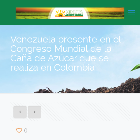
Venezuela presente en el
Congreso Mundial de la
Caña de Azúcar que se
realiza en Colombia
0