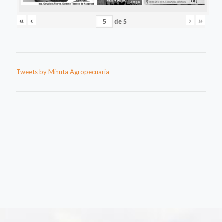
«
‹
›
»
de
5
Tweets by Minuta Agropecuaria