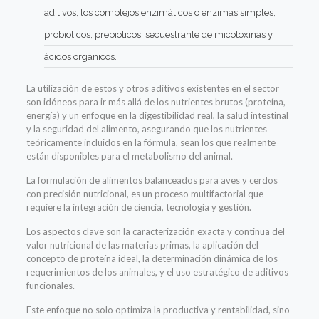
aditivos; los
complejos enzimáticos
o e
nzimas simples,
probioticos
,
prebioticos
, secuestrante de micotoxinas y
ácidos orgánicos.
La utilización de estos y otros aditivos existentes en el sector
son idóneos para ir más allá de los nutrientes brutos (proteína,
energía) y un enfoque en la digest
ibilidad real, la salud intestinal
y la seguridad del alimento, asegurando que los nutrientes
teóricamente incluidos en la fórmula, sean los que realmente
están disponibles para el metabolismo del animal.
La formulación de alimentos balanceados para aves
y cerdos
con precisión nutricional, es un proceso multifactorial que
requiere la integración de ciencia, tecnología y gestión.
Los aspectos clave son la
caracterización exacta
y continua del
valor nutricional
de las materias primas, la
aplicación del
conc
epto de proteína ideal
, la determinación dinámica de los
requerimientos de los animales
, y el uso estratégico de
aditivos
funcionales
.
Este enfoque no solo optimiza la
productiva y rentabilidad,
sino