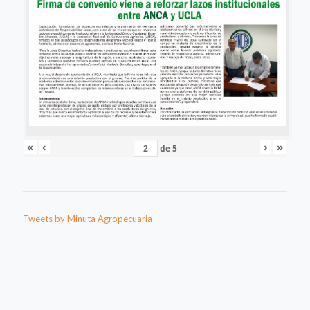
«
‹
›
»
de
5
Tweets by Minuta Agropecuaria