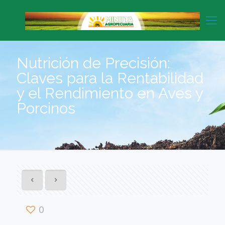
Nutrición de Precisión:
Claves para la Rentabilidad
y el Rendimiento en Aves y
Porcinos
0