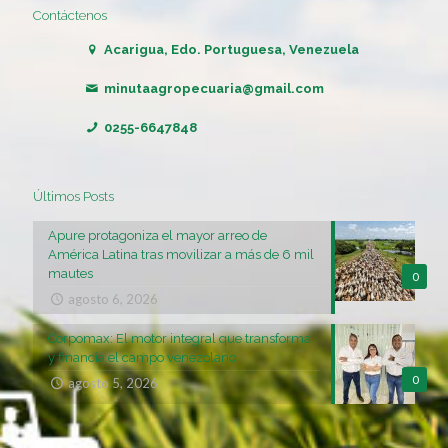
Contáctenos
Acarigua, Edo. Portuguesa, Venezuela
minutaagropecuaria@gmail.com
0255-6647848
Últimos Posts
Apure protagoniza el mayor arreo de
América Latina tras movilizar a más de 6 mil
mautes
0
agosto 6, 2026
Corpomax: El motor integral que transforma
y financia el campo venezolano
0
agosto 5, 2026