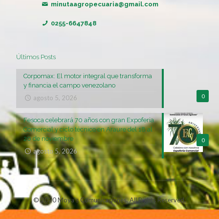
minutaagropecuaria@gmail.com
0255-6647848
Últimos Posts
Corpomax: El motor integral que transforma
y financia el campo venezolano
0
agosto 5, 2026
Fesoca celebrará 70 años con gran Expoferia
Comercial y ciclo técnico en Araure del 18 al
20 de noviembre
0
agosto 5, 2026
© 2020 Moya's Comunicaciones. All Rights Reserved.