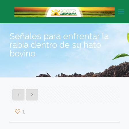
Señales para enfrentar la
rabia dentro de su hato
bovino
1