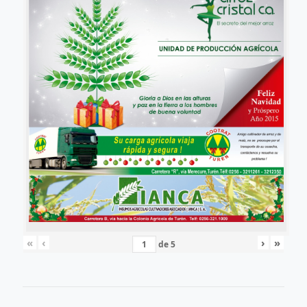
«
‹
›
»
de
5