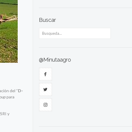
Buscar
@Minutaagro
ación del “
D-
roup
para
ESRI y