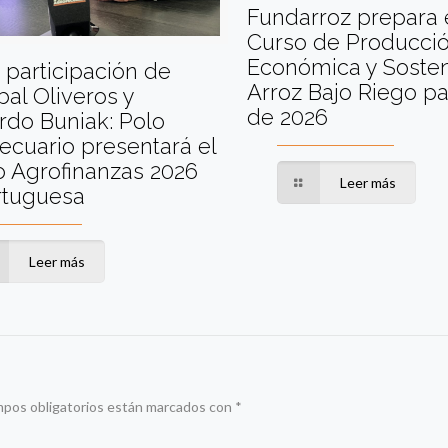
Fundarroz prepara 
Curso de Producci
Económica y Sosten
 participación de
Arroz Bajo Riego par
al Oliveros y
de 2026
rdo Buniak: Polo
cuario presentará el
o Agrofinanzas 2026
Leer más
rtuguesa
Leer más
mpos obligatorios están marcados con
*