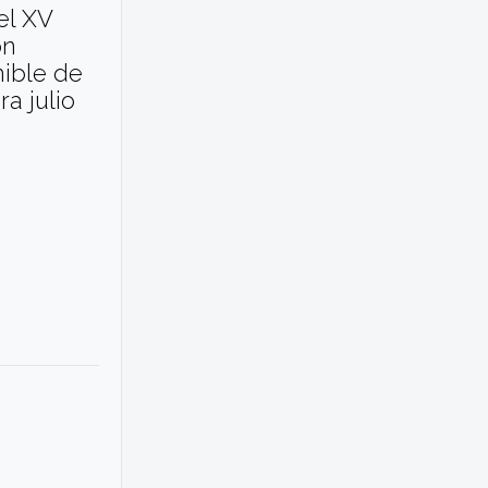
el XV
ón
ible de
a julio