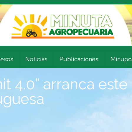
esos
Noticias
Publicaciones
Minupo
t 4.0” arranca este
uguesa