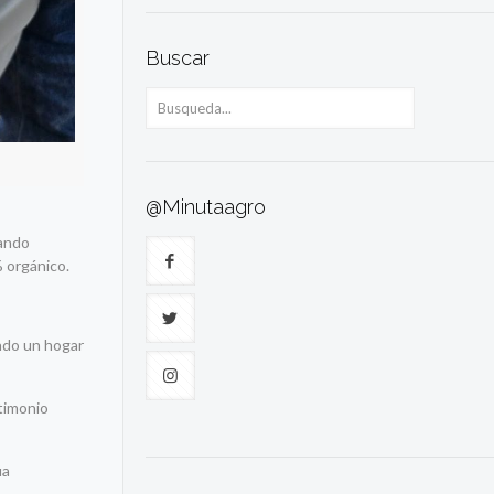
Buscar
@Minutaagro
rando
% orgánico.
rado un hogar
timonio
úa