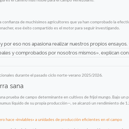
a la confianza de muchísimos agricultores que ya han comprobado la efecti
nacher, ese éxito compartido es el motor para seguir investigando.
, y por eso nos apasiona realizar nuestros propios ensayo
 reales y comprobados por nosotros mismos», explican con
pcionales durante el pasado ciclo norte-verano 2025/2026.
erra sana
bo una prueba de campo determinante en cultivos de frijol mungo. Bajo un 
humus líquido de su propia producción—, se alcanzó un rendimiento de 1
ero hace «inviables» a unidades de producción eficientes en el campo