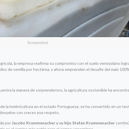
Screenshot
agrícola, la empresa reafirma su compromiso con el suelo venezolano log
ilos de semilla por hectárea, y ahora emprenden el desafío del maíz 100
cuentra la manera de sorprendernos, la agricultura sostenible ha encont
de la lombricultura en el estado Portuguesa; se ha convertido en un tes
s devuelve con creces ese respeto.
ada por
Jacobo Krummenacher y su hijo Stefan Krummenacher
contin
ogía es el camino más noble para el campo venezolano.