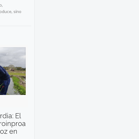
o,
roduce, sino
dia: El
oinproa
roz en