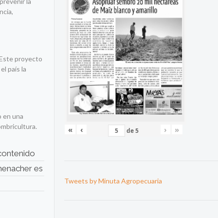
prevenir la
ncia,
 Este proyecto
l país la
o en una
ombricultura.
«
‹
›
»
de
5
 contenido
mmenacher es
Tweets by Minuta Agropecuaria