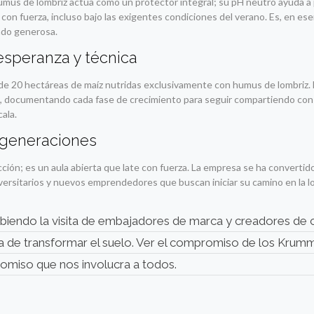
El humus de lombriz actúa como un protector integral; su pH neutro ayuda a 
 con fuerza, incluso bajo las exigentes condiciones del verano. Es, en ese
endo generosa.
 esperanza y técnica
ra de 20 hectáreas de maíz nutridas exclusivamente con humus de lombriz.
 documentando cada fase de crecimiento para seguir compartiendo con e
ala.
 generaciones
ión; es un aula abierta que late con fuerza. La empresa se ha convertid
iversitarios y nuevos emprendedores que buscan iniciar su camino en la l
ibiendo la visita de embajadores de marca y creadores de
ia de transformar el suelo. Ver el compromiso de los Kru
romiso que nos involucra a todos.