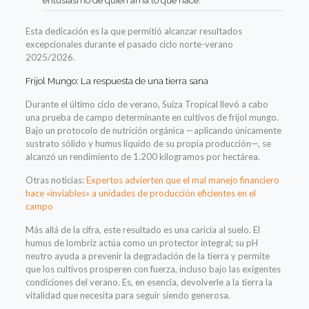
entusiasmo de quien ama lo que hace.
Esta dedicación es la que permitió alcanzar resultados
excepcionales durante el pasado ciclo norte-verano
2025/2026.
Frijol Mungo: La respuesta de una tierra sana
Durante el último ciclo de verano, Suiza Tropical llevó a cabo
una prueba de campo determinante en cultivos de frijol mungo.
Bajo un protocolo de nutrición orgánica —aplicando únicamente
sustrato sólido y humus líquido de su propia producción—, se
alcanzó un rendimiento de 1.200 kilogramos por hectárea.
Otras noticias:
Expertos advierten que el mal manejo financiero
hace «inviables» a unidades de producción eficientes en el
campo
Más allá de la cifra, este resultado es una caricia al suelo. El
humus de lombriz actúa como un protector integral; su pH
neutro ayuda a prevenir la degradación de la tierra y permite
que los cultivos prosperen con fuerza, incluso bajo las exigentes
condiciones del verano. Es, en esencia, devolverle a la tierra la
vitalidad que necesita para seguir siendo generosa.