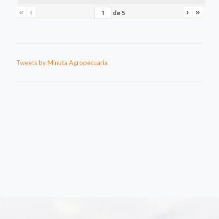
«
‹
›
»
de
5
Tweets by Minuta Agropecuaria