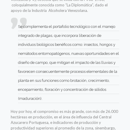
coloquialmente conocida como “La Diplomática”, dado el
apoyo de la Industria Alcoholera Venezolana.
Se complementa el portafolio tecnológico con el
manejo
integrado de plagas
,
que incorpora
liberación de
i
ndividuos biológicos
benéficos como:
insectos, hongos y
nemátodos entomopatógenos,
nuevas oportunidades en el
diseño de campo, que mitigan el
impacto de las
lluvias y
favorecen
consecuentemente
procesos
elementales
de la
planta en sus funciones como brotación, c
recimiento,
e
ncepamiento, floración
y concentración de sólidos
(maduración)
.
Hoy por hoy,
el
compromiso
es
más
grande,
con
más de
2
6.0
00
hectáreas en
producción, en
el área de influencia del Central
Azucarero Portuguesa
,
e indicadores de producción y
productividad superior
es
al promedio de la
zona
,
sin
embargo
,