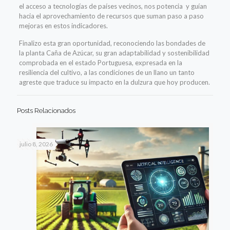
el acceso a tecnología
s
de países vecinos, nos potencia y guían
hacia el aprovechamiento de recursos que suman paso a paso
mejoras en estos indicadores.
Finalizo esta
gran
oportunidad, reconociendo las bondades de
la planta
Caña de Azúcar
, su gran adaptabilidad
y
s
ostenibilidad
comprobada
en
el estado
Portuguesa
,
expresada
en la
resiliencia del cultivo,
a
las condiciones de un llano un tanto
agreste que
traduce
su impacto en la dulzura que hoy producen.
Posts Relacionados
julio 8, 2026