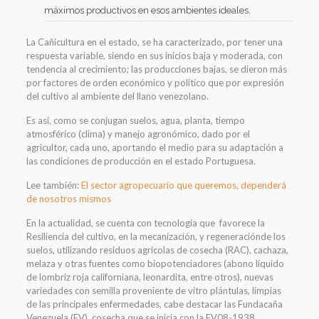
máximos productivos
en
esos
ambientes ideales
.
La Cañicultura en el estado
,
se
ha
caracteriza
do,
por tener
una
respuesta
variable
,
siendo en sus inicios baja y moderada,
con
tendencia al crecimiento; l
a
s
producciones bajas,
se dieron
más
por factores de orden económico y político que por
expresión
del cultivo al ambiente del llano venezolano
.
Es así
,
como se conjugan suelos,
agua,
planta
, tiempo
atmosférico (clima)
y manejo agronómico
,
dado por el
agricultor,
cada uno
,
aportando el medio
para su
adaptación
a
las condiciones de producción en
el estado
Portuguesa
.
Lee también:
El sector agropecuario que queremos, dependerá
de nosotros mismos
En la actualidad, se cuenta con
tecnología que favorece la
Resiliencia del cultivo,
en
la
mecaniza
ción
,
y
regeneración
de los
suelos
,
utilizando residuos agrícolas de cosecha (RAC), cachaza,
melaza y otras fuentes como biopotenciadores (abono líquido
de lombriz roja californiana,
leonardita
, entre otros)
, nuevas
variedades
con semilla proveniente de
v
itro
plántulas,
limpias
de las principales enfermedades
, cabe destacar las
Fundacaña
Venezuela (FV), cosecha que se inicia con la FV08-1938,