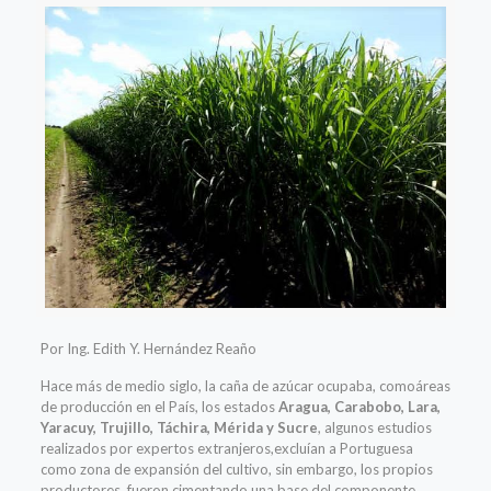
Por Ing. Edith Y. Hernández Reaño
Hace
más
de
medio siglo
, la caña de azúcar ocupaba,
como
áreas
de producción en el
País, los
estados
Aragua, Carabobo, Lara,
Yaracuy, Trujillo
, Táchira, Mérida
y Sucre
, algunos estudios
realizados por expertos
extranjero
s,
excluían a
Portuguesa
como zona de expansión del
c
ultivo, sin embargo, los propios
productores, fueron cimentando una base del componente