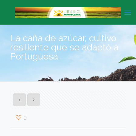
La caña de azúcar, cultivo
resiliente que se adaptó a
Portuguesa.
0