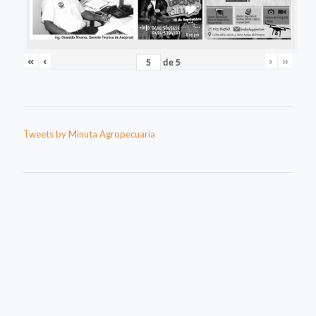
«
‹
›
»
de
5
Tweets by Minuta Agropecuaria