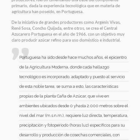
primario, dada la experiencia tecnológica que en materia de
agricultura
han
poseído
, en Portuguesa
.
De la iniciativa de
grandes
productores como Argenis Vivas,
René Sosa, Concho Quijada, entre otros, se crea el Central
Azucarero
Portuguesa
en el año de 1966, con un objetivo muy
claro producir azúcar
refin
o
para uso doméstico e industrial.
Portuguesa ha sido desde hace muchos años, el epicentro
de la Agricultura Moderna, donde cada hallazgo
tecnológico es incorporado, adaptado y puesto al servicio
de
esta noble tarea, se suma a esto
,
las características
propias de la planta Caña de Azúcar, que
vive
en
ambientes ubicados
desde
0 y
hasta 2.000 metros sobre el
nivel del mar (m.s.n.m.),
requiere luz directa
,
temperatura,
precipitación y fotoperiodo (horas luz)
específicos
para su
desarrollo y
producción de
cosechas
comerciales
,
con