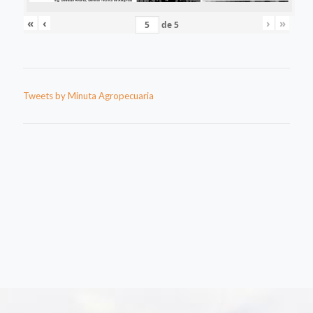
«
‹
›
»
de
5
Tweets by Minuta Agropecuaria