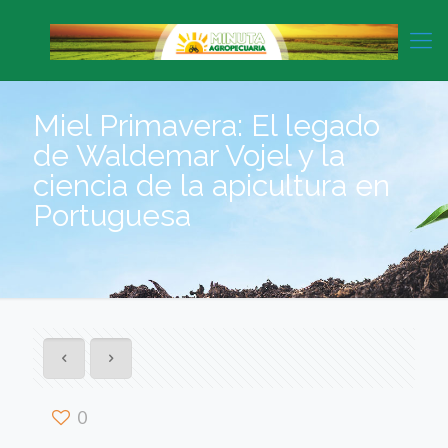
Miel Primavera: El legado
de Waldemar Vojel y la
ciencia de la apicultura en
Portuguesa
0