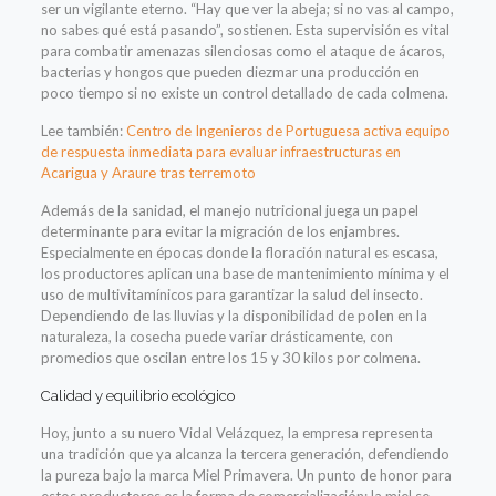
ser un vigilante eterno. “Hay que ver la abeja; si no vas al campo,
no sabes qué está pasando”, sostienen. Esta supervisión es vital
para combatir amenazas silenciosas como el ataque de ácaros,
bacterias y hongos que pueden diezmar una producción en
poco tiempo si no existe un control detallado de cada colmena.
Lee también:
Centro de Ingenieros de Portuguesa activa equipo
de respuesta inmediata para evaluar infraestructuras en
Acarigua y Araure tras terremoto
Además de la sanidad, el manejo nutricional juega un papel
determinante para evitar la migración de los enjambres.
Especialmente en épocas donde la floración natural es escasa,
los productores aplican una base de mantenimiento mínima y el
uso de multivitamínicos para garantizar la salud del insecto.
Dependiendo de las lluvias y la disponibilidad de polen en la
naturaleza, la cosecha puede variar drásticamente, con
promedios que oscilan entre los 15 y 30 kilos por colmena.
Calidad y equilibrio ecológico
Hoy, junto a su nuero Vidal Velázquez, la empresa representa
una tradición que ya alcanza la tercera generación, defendiendo
la pureza bajo la marca Miel Primavera. Un punto de honor para
estos productores es la forma de comercialización: la miel se