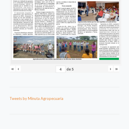
«
‹
›
»
de
5
Tweets by Minuta Agropecuaria