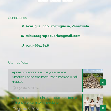
Contáctenos
Acarigua, Edo. Portuguesa, Venezuela
minutaagropecuaria@gmail.com
0255-6647848
Últimos Posts
Apure protagoniza el mayor arreo de
América Latina tras movilizar a más de 6 mil
mautes
0
agosto 6, 2026
Corpomax: El motor integral que transforma
y financia el campo venezolano
0
agosto 5, 2026