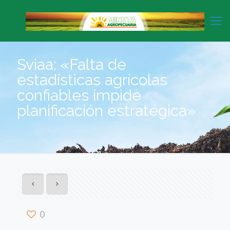
Sviaa: «Falta de
estadísticas agrícolas
confiables impide
planificación estratégica»
0