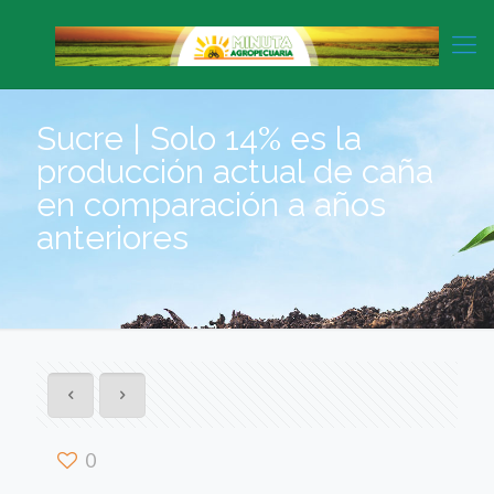
Sucre | Solo 14% es la
producción actual de caña
en comparación a años
anteriores
0