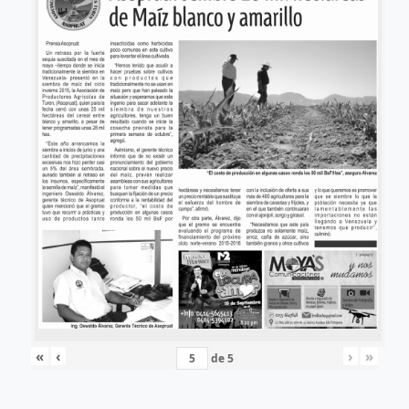
«
‹
›
»
de
5