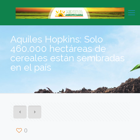
Aquiles Hopkins: Solo
460.000 hectáreas de
cereales están sembradas
en el país
0