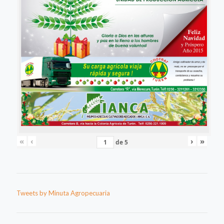
«
‹
›
»
de
5
Tweets by Minuta Agropecuaria