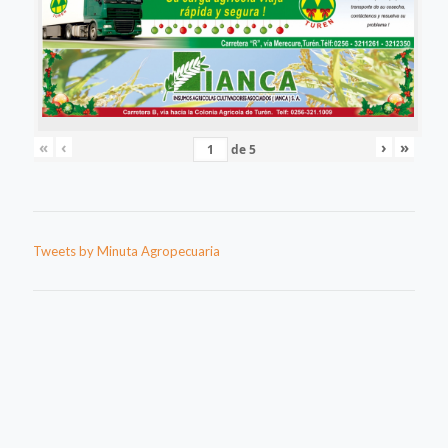
«
‹
›
»
de
5
Tweets by Minuta Agropecuaria