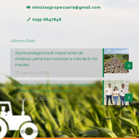
minutaagropecuaria@gmail.com
0255-6647848
Últimos Posts
Apure protagoniza el mayor arreo de
América Latina tras movilizar a más de 6 mil
mautes
0
agosto 6, 2026
Corpomax: El motor integral que transforma
y financia el campo venezolano
0
agosto 5, 2026
© 2020 Moya's Comunicaciones. All Rights Reserved.