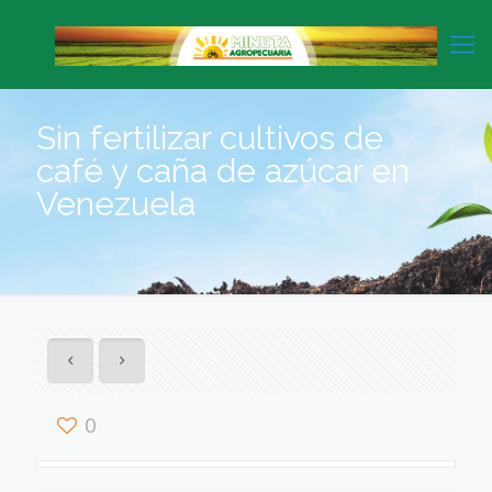
Sin fertilizar cultivos de
café y caña de azúcar en
Venezuela
0