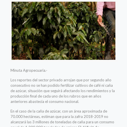
Minuta Agropecuaria.-
Los reportes del sector privado arrojan que por segundo año
consecutivo no se han podido fertilizar cultivos de café ni caña
de azúcar, situación que seguirá afectando los rendimientos y la
producción final de cada uno de los rubros que en años
anteriores abastecía el consumo nacional.
En el caso de la caña de azúcar, con un área aproximada de
70.000 hectáreas, estiman que para la zafra 2018-2019 no
alcanzará las 3 millones de toneladas de caña para un consumo