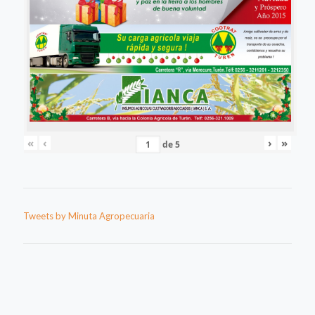
«
‹
›
»
de
5
Tweets by Minuta Agropecuaria