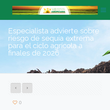
Especialista advierte sobre
riesgo de sequía extrema
para el ciclo agrícola a
finales de 2026
0