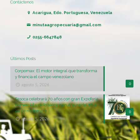
Contáctenos
Acarigua, Edo. Portuguesa, Venezuela
minutaagropecuaria@gmail.com
0255-6647848
Últimos Posts
Corpomax: El motor integral que transforma
y financia el campo venezolano
0
agosto 5, 2026
Fesoca celebrará 70 años con gran Expoferia
Comercial y ciclo técnico en Araure del 18 al
20 de noviembre
0
agosto 5, 2026