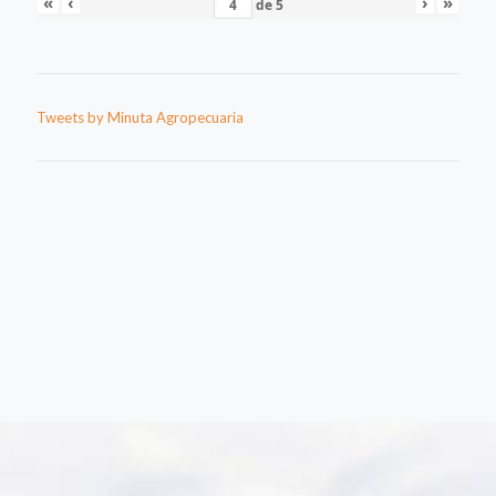
«
‹
›
»
de
5
Tweets by Minuta Agropecuaria