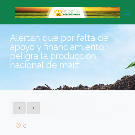
Alertan que por falta de
apoyo y financiamiento
peligra la producción
nacional de maíz
0