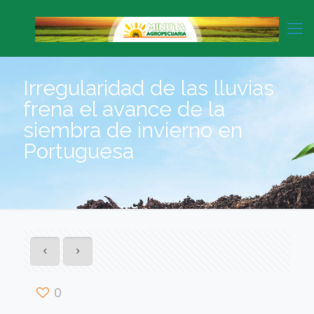
Irregularidad de las lluvias
frena el avance de la
siembra de invierno en
Portuguesa
0