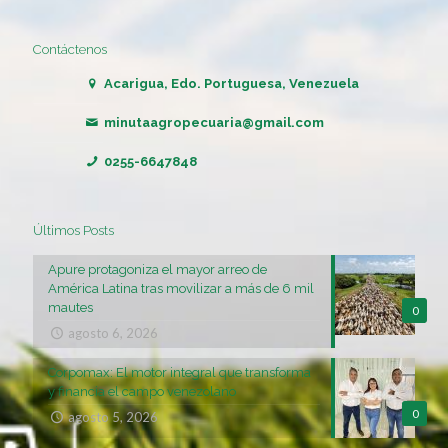
Contáctenos
Acarigua, Edo. Portuguesa, Venezuela
minutaagropecuaria@gmail.com
0255-6647848
Últimos Posts
Apure protagoniza el mayor arreo de
América Latina tras movilizar a más de 6 mil
mautes
0
agosto 6, 2026
Corpomax: El motor integral que transforma
y financia el campo venezolano
0
agosto 5, 2026