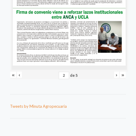
«
‹
›
»
de
5
Tweets by Minuta Agropecuaria